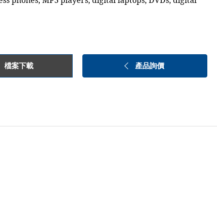
ess phones, MP3 players, digital laptops, DVDs, digital
檔案下載
產品詢價