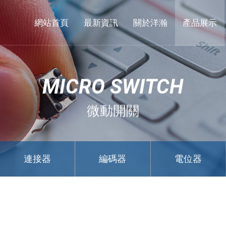
東
莞
網站首頁
最新資訊
關於洋瀚
產品展示
市
洋
瀚
MICRO SWITCH
實
業
微動開關
有
限
公
連接器
編碼器
電位器
司