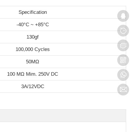
Specification
-40°C ~ +85°C
130gf
100,000 Cycles
50MΩ
100 MΩ Mim. 250V DC
3A/12VDC