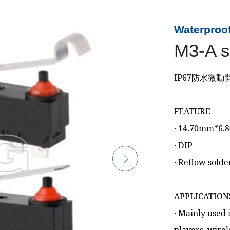
Waterproof
M3-A s
IP67防水微動
FEATURE
‧ 14.70mm*6
‧ DIP
‧ Reflow solde
APPLICATION
‧ Mainly used