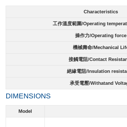
Characteristics
工作溫度範圍/Operating temperatu
操作力/Operating force
機械壽命/Mechanical Lif
接觸電阻/Contact Resista
絕緣電阻/Insulation resista
承受電壓/Withatand Volta
DIMENSIONS
Model