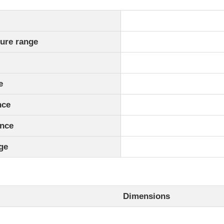
re range
e
nce
nce
ge
Dimensions