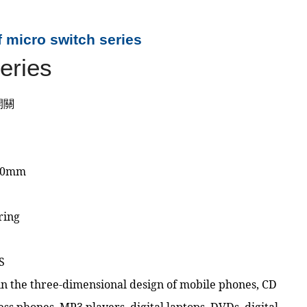
 micro switch series
eries
開關
.80mm
ring
S
 in the three-dimensional design of mobile phones, CD