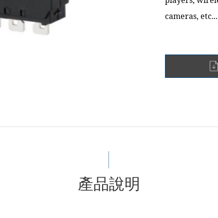
players, wirel
cameras, etc...
產品說明