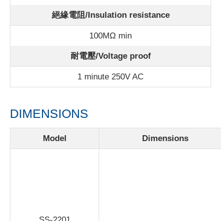
絕緣電阻/Insulation resistance
100MΩ min
耐電壓/Voltage proof
1 minute 250V AC
DIMENSIONS
Model
Dimensions
SS-2201