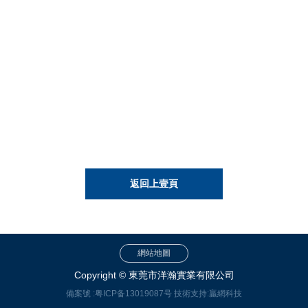
返回上壹頁
網站地圖
Copyright © 東莞市洋瀚實業有限公司
備案號 :
粤ICP备13019087号
技術支持:
贏網科技