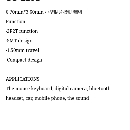
6.70mm*3.60mm 小型貼片撥動開關
Function
‧2P2T function
‧SMT design
‧1.50mm travel
‧Compact design
APPLICATIONS
The mouse keyboard, digital camera, bluetooth