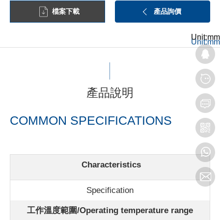
檔案下載
產品詢價
Unit:mm
Unit:mm
Unit:mm
產品說明
COMMON SPECIFICATIONS
Characteristics
Specification
工作溫度範圍/Operating temperature range