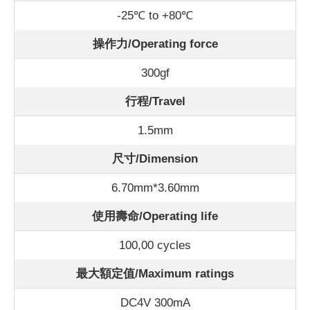
-25℃ to +80℃
操作力/Operating force
300gf
行程/Travel
1.5mm
尺寸/Dimension
6.70mm*3.60mm
使用壽命/Operating life
100,00 cycles
最大額定值/Maximum ratings
DC4V 300mA