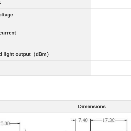
s
ltage
urrent
light output（dBm）
Dimensions