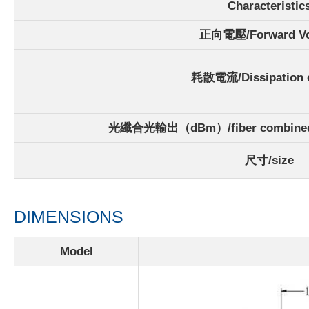
Characteristic
正向電壓/Forward Vo
耗散電流/Dissipation c
光纖合光輸出（dBm）/fiber combined 
尺寸/size
DIMENSIONS
Model