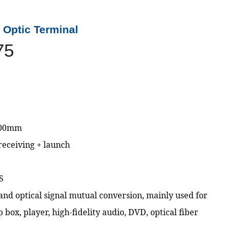
 Optic Terminal
75
.00mm
 receiving + launch
S
 and optical signal mutual conversion, mainly used for
p box, player, high-fidelity audio, DVD, optical fiber