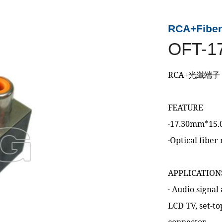
RCA+Fiber
OFT-1
RCA+光纖端子
FEATURE
‧17.30mm*15
‧Optical fiber
APPLICATION
‧ Audio signal
LCD TV, set-to