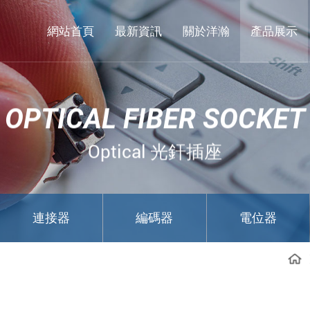
東
莞
網站首頁
最新資訊
關於洋瀚
產品展示
市
洋
瀚
OPTICAL FIBER SOCKET
實
業
Optical 光釬插座
有
限
公
連接器
編碼器
電位器
司