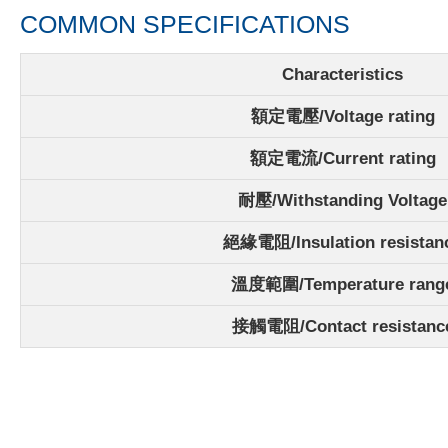
COMMON SPECIFICATIONS
Characteristics
額定電壓/Voltage rating
額定電流/Current rating
耐壓/Withstanding Voltage
絕緣電阻/Insulation resistan
溫度範圍/Temperature rang
接觸電阻/Contact resistanc