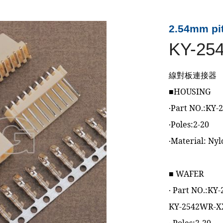
2.54mm pit
KY-25
線對板連接器
■HOUSING
‧Part NO.:KY
‧Poles:2-20
‧Material: Ny
■ WAFER
‧ Part NO.:K
KY-2542WR-X