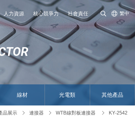
人力資源
核心競爭力
社會責任
繁中
CTOR
線材
光電類
其他產品
產品展示
連接器
WTB線對板連接器
KY-2542