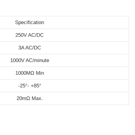
Specification
250V AC/DC
3A AC/DC
1000V AC/minute
1000MΩ Min
-25°- +85°
20mΩ Max.