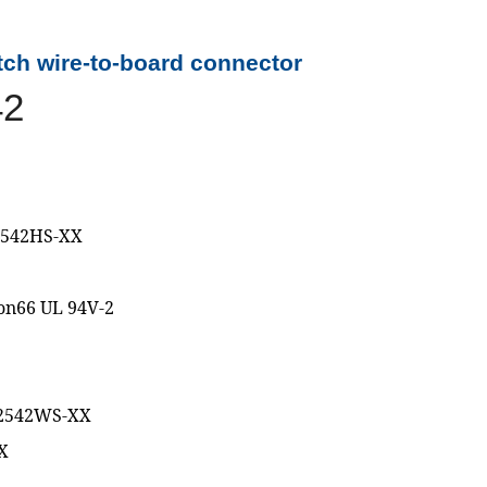
ch wire-to-board connector
42
-2542HS-XX
lon66 UL 94V-2
Y-2542WS-XX
X