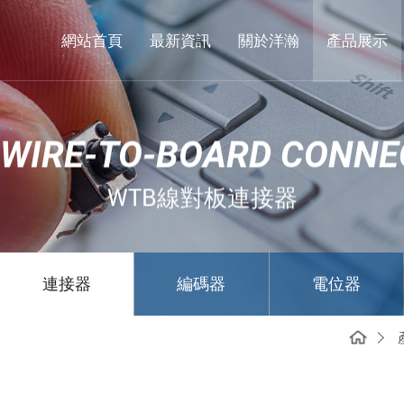
東
莞
網站首頁
最新資訊
關於洋瀚
產品展示
市
洋
瀚
 WIRE-TO-BOARD CONNE
實
業
WTB線對板連接器
有
限
公
連接器
編碼器
電位器
司