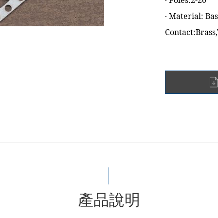
‧ Poles:2-20
‧ Material: B
Contact:Brass,
產品說明