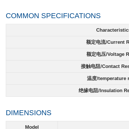
COMMON SPECIFICATIONS
Characteristic
额定电流/
Current R
额定电压/Voltage R
接触电阻/Contact Res
温度/
temperature 
绝缘电阻/Insulation Re
DIMENSIONS
Model