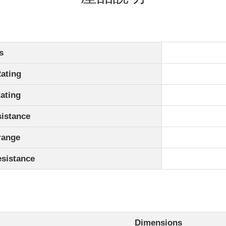
s
ating
ating
istance
range
sistance
Dimensions