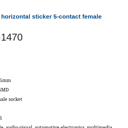
horizontal sticker 5-contact female
1470
.35mm
 SMD
male socket
S
le, audio-visual, automotive electronics, multimedia,