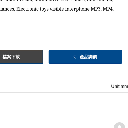
liances, Electronic toys visible interphone MP3, MP4,
檔案下載
產品詢價
Unit:mm
Unit:mm
Unit:mm