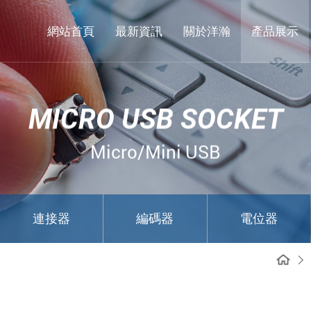
東
莞
網站首頁
最新資訊
關於洋瀚
產品展示
市
洋
瀚
MICRO USB SOCKET
實
業
Micro/Mini USB
有
限
公
連接器
編碼器
電位器
司