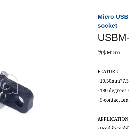
Micro USB 
socket
USBM-
防水Micro
FEATURE
‧ 10.30mm*7
‧ 180 degrees
‧ 5-contact fe
APPLICATION
‧ Used in mobi