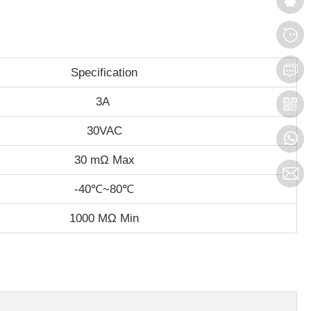
Specification
3A
30VAC
30 mΩ Max
-40℃~80℃
1000 MΩ Min