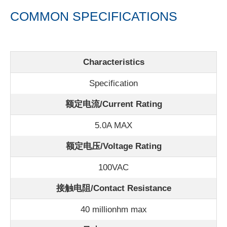
COMMON SPECIFICATIONS
Characteristics
Specification
额定电流/
Current Rating
5.0A MAX
额定电压/Voltage Rating
100VAC
接触电阻/Contact Resistance
40 millionhm max