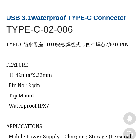
USB 3.1Waterproof TYPE-C Connector
TYPE-C-02-006
TYPE-C防水母座L10.0夹板焊线式带四个焊点2/6/16PIN
FEATURE
‧ 11.42mm*9.22mm
‧ Pin No.: 2 pin
‧ Top Mount
‧ Waterproof IPX7
APPLICATIONS
‧ Mobile Power Supply；Charger；Storage (Personal