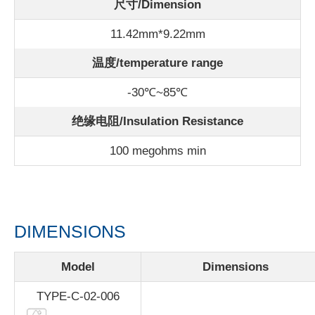
尺寸/Dimension
11.42mm*9.22mm
温度/
temperature range
-30℃~85℃
绝缘电阻/Insulation Resistance
100 megohms min
DIMENSIONS
Model
Dimensions
TYPE-C-02-006