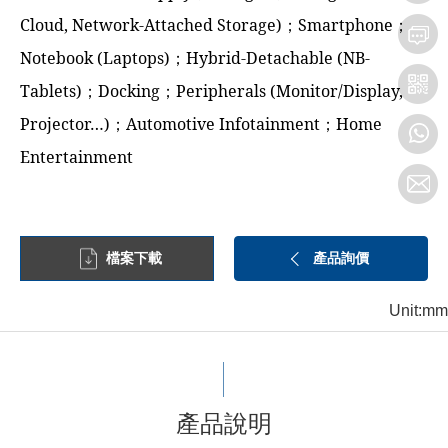
Cloud, Network-Attached Storage)；Smartphone；
Notebook (Laptops)；Hybrid-Detachable (NB-
Tablets)；Docking；Peripherals (Monitor/Display,
Projector…)；Automotive Infotainment；Home
Entertainment
檔案下載
產品詢價
Unit:mm
產品說明