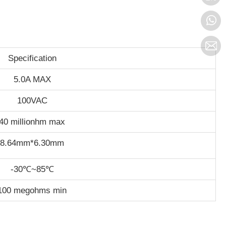
Specification
5.0A MAX
100VAC
40 millionhm max
8.64mm*6.30mm
-30℃~85℃
100 megohms min