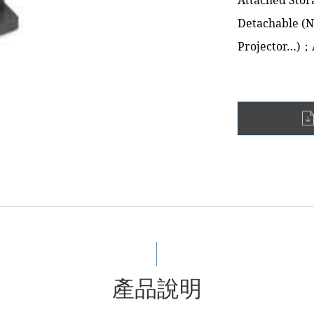
Attached Sto
Detachable (N
Projector…)；
產品說明