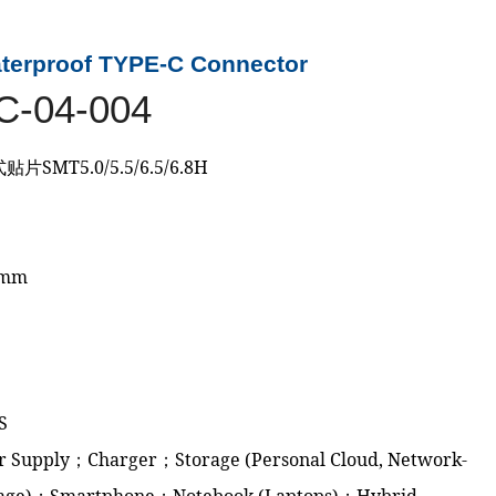
terproof TYPE-C Connector
C-04-004
贴片SMT5.0/5.5/6.5/6.8H
0mm
n
S
er Supply；Charger；Storage (Personal Cloud, Network-