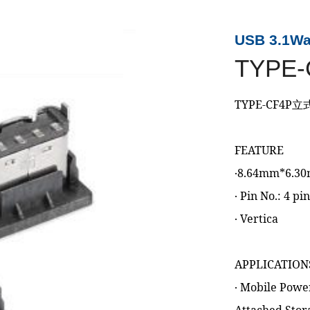
USB 3.1Wa
TYPE-
TYPE-CF4P立式
FEATURE
‧8.64mm*6.3
‧ Pin No.: 4 pi
‧ Vertica
APPLICATION
‧ Mobile Pow