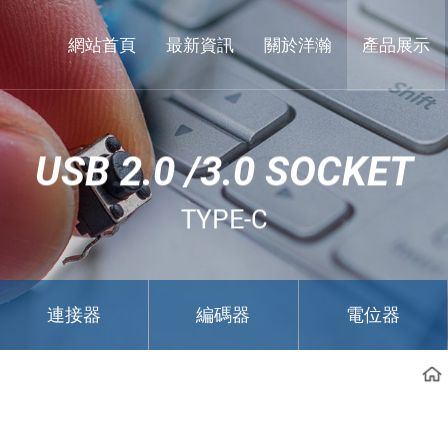
東
莞
網站首頁
最新資訊
關於洋瀚
產品展示
市
洋
瀚
USB 2.0 /3.0 SOCKET
實
業
TYPE-C
有
限
公
連接器
編碼器
電位器
司