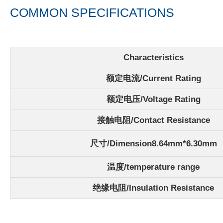
COMMON SPECIFICATIONS
Characteristics
额定电流/
Current Rating
额定电压/Voltage Rating
接触电阻/Contact Resistance
尺寸/Dimension8.64mm*6.30mm
温度/
temperature range
绝缘电阻/Insulation Resistance