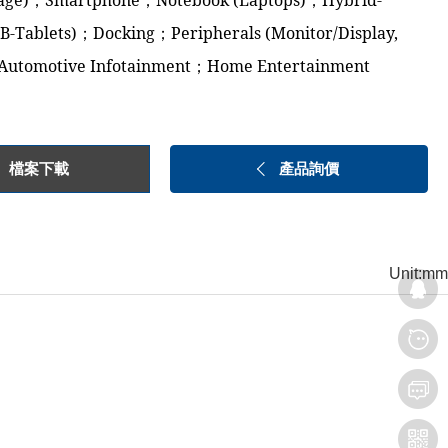
rage)；Smartphone；Notebook (Laptops)；Hybrid-
B-Tablets)；Docking；Peripherals (Monitor/Display,
Automotive Infotainment；Home Entertainment
檔案下載
產品詢價
Unit:mm