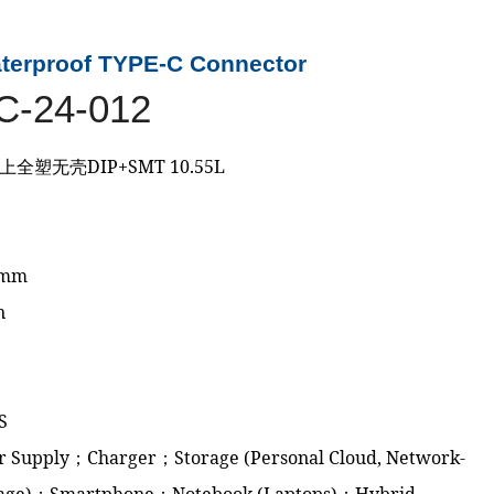
terproof TYPE-C Connector
C-24-012
板上全塑无壳DIP+SMT 10.55L
6mm
n
S
er Supply；Charger；Storage (Personal Cloud, Network-