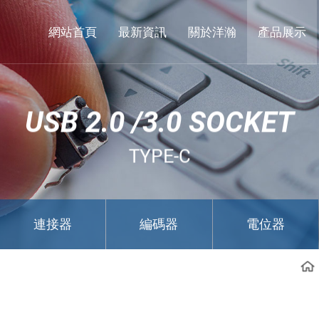
東
莞
網站首頁
最新資訊
關於洋瀚
產品展示
市
洋
瀚
USB 2.0 /3.0 SOCKET
實
業
TYPE-C
有
限
公
連接器
編碼器
電位器
司