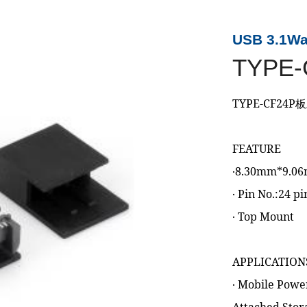
USB 3.1Wa
TYPE-
TYPE-CF24P
FEATURE
‧8.30mm*9.0
‧ Pin No.:24 pi
‧ Top Mount
APPLICATION
‧ Mobile Pow