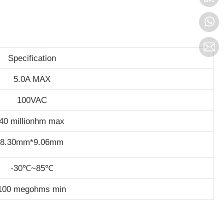
Specification
5.0A MAX
100VAC
40 millionhm max
8.30mm*9.06mm
-30℃~85℃
100 megohms min