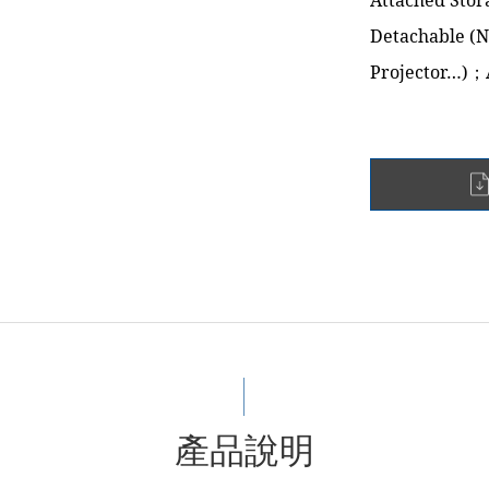
Attached Sto
Detachable (N
Projector…)；
產品說明