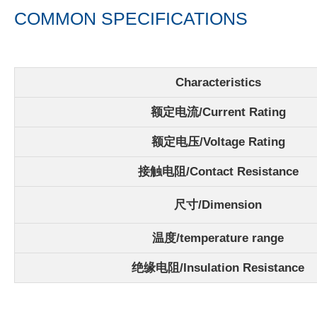
COMMON SPECIFICATIONS
Characteristics
额定电流/
Current Rating
额定电压/Voltage Rating
接触电阻/Contact Resistance
尺寸/Dimension
温度/
temperature range
绝缘电阻/Insulation Resistance