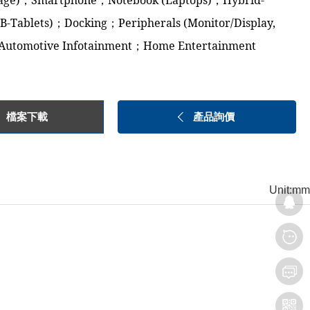
rage)；Smartphone；Notebook (Laptops)；Hybrid-
B-Tablets)；Docking；Peripherals (Monitor/Display,
Automotive Infotainment；Home Entertainment
檔案下載
產品詢價
Unit:mm