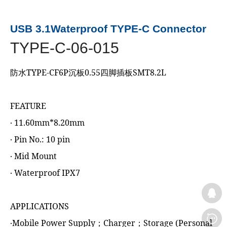
USB 3.1Waterproof TYPE-C Connector
TYPE-C-06-015
防水TYPE-CF6P沉板0.55四脚插板SMT8.2L
FEATURE
‧ 11.60mm*8.20mm
‧ Pin No.: 10 pin
‧ Mid Mount
‧ Waterproof IPX7
APPLICATIONS
‧Mobile Power Supply；Charger；Storage (Personal