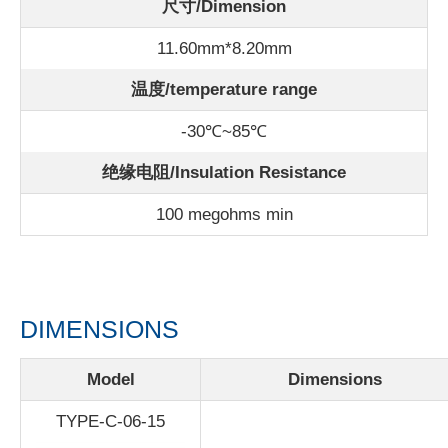
尺寸/Dimension
11.60mm*8.20mm
温度/
temperature range
-30℃~85℃
绝缘电阻/Insulation Resistance
100 megohms min
DIMENSIONS
Model
Dimensions
TYPE-C-06-15