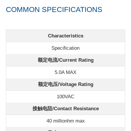
COMMON SPECIFICATIONS
Characteristics
Specification
额定电流/
Current Rating
5.0A MAX
额定电压/Voltage Rating
100VAC
接触电阻/Contact Resistance
40 millionhm max