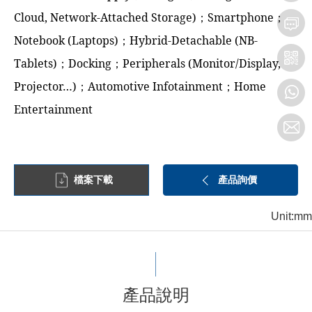
Cloud, Network-Attached Storage)；Smartphone；
Notebook (Laptops)；Hybrid-Detachable (NB-
Tablets)；Docking；Peripherals (Monitor/Display,
Projector…)；Automotive Infotainment；Home
Entertainment
檔案下載
產品詢價
Unit:mm
產品說明