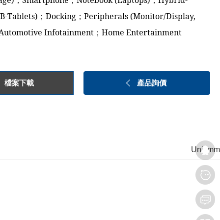
rage)；Smartphone；Notebook (Laptops)；Hybrid-
B-Tablets)；Docking；Peripherals (Monitor/Display,
Automotive Infotainment；Home Entertainment
檔案下載
產品詢價
Unit:mm