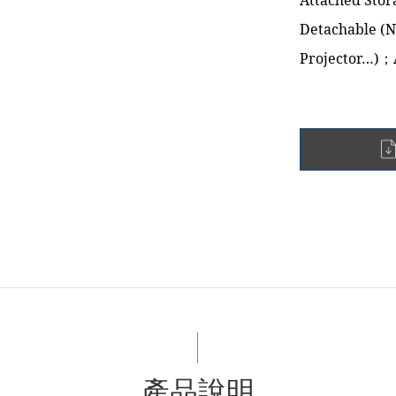
Attached Sto
Detachable (N
Projector…)；
產品說明