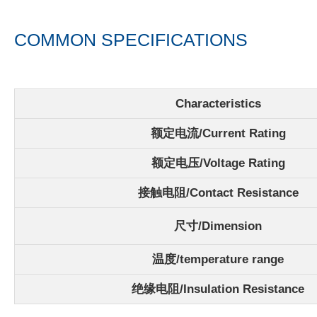
COMMON SPECIFICATIONS
Characteristics
额定电流/
Current Rating
额定电压/Voltage Rating
接触电阻/Contact Resistance
尺寸/Dimension
温度/
temperature range
绝缘电阻/Insulation Resistance