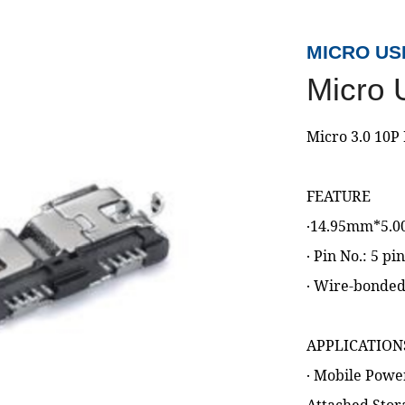
MICRO US
Micro
Micro 3.0 1
FEATURE
‧14.95mm*5.
‧ Pin No.: 5 pi
‧ Wire-bonde
APPLICATION
‧ Mobile Pow