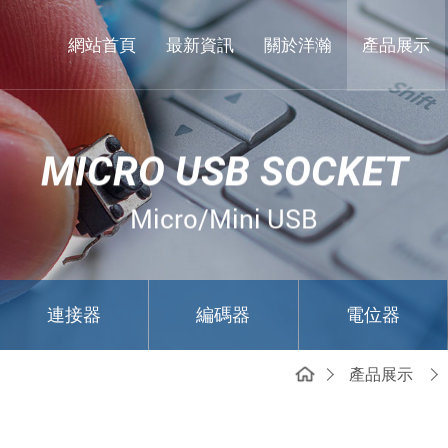
東
莞
網站首頁
最新資訊
關於洋瀚
產品展示
市
洋
瀚
MICRO USB SOCKET
實
業
Micro/Mini USB
有
限
公
連接器
編碼器
電位器
司
產品展示