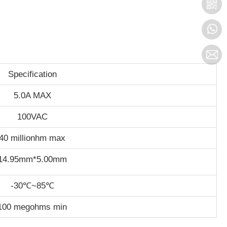
Specification
5.0A MAX
100VAC
40 millionhm max
14.95mm*5.00mm
-30℃~85℃
100 megohms min