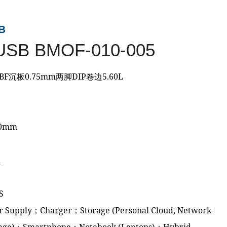
B
 USB BMOF-010-005
0P BF沉板0.75mm两脚DIP卷边5.60L
00mm
n
d
S
er Supply；Charger；Storage (Personal Cloud, Network-