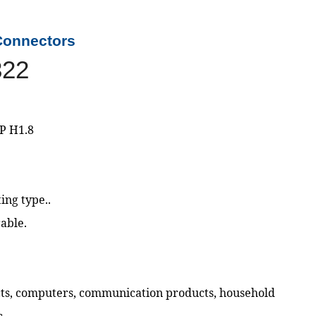
Connectors
322
P H1.8
ing type..
able.
cts, computers, communication products, household