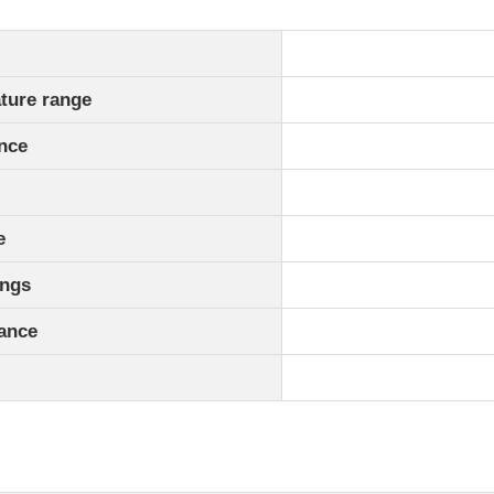
ure range
ance
e
ngs
ance