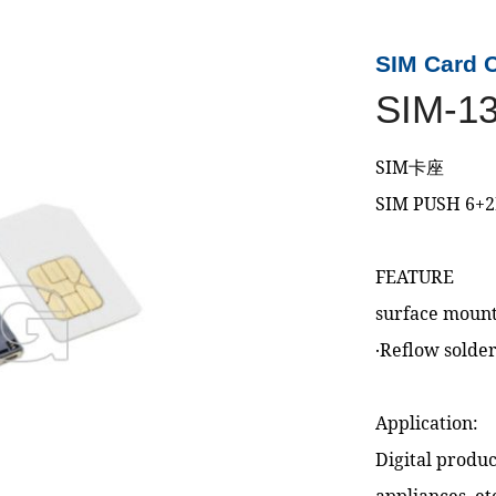
SIM Card 
SIM-1
SIM卡座
SIM PUSH 6+2
FEATURE
surface mount
‧Reflow solder
Application:
Digital produ