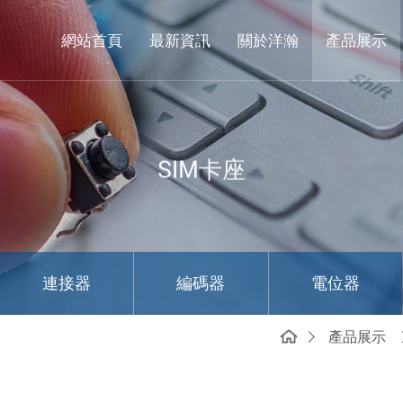
東
莞
網站首頁
最新資訊
關於洋瀚
產品展示
市
洋
瀚
實
SIM卡座
業
有
限
公
連接器
編碼器
電位器
司
產品展示