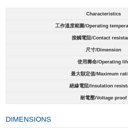
Characteristics
工作溫度範圍/Operating temperat
接觸電阻/Contact
resist
尺寸/Dimension
使用壽命/Operating lif
最大額定值/Maximum rati
絕緣電阻/Insulation resist
耐電壓/Voltage proof
DIMENSIONS