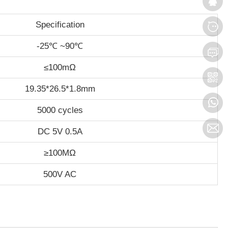
Specification
-25℃ ~90℃
≤100m
Ω
19.35*26.5*1.8mm
5000 cycles
DC 5V 0.5A
≥100MΩ
500V AC